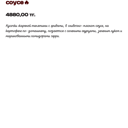
соусе🔥
4880,00
тг.
Кусочки жареной телятины с грибами, в сливочно- мясном соусе, на
картофеле по- домашнему, подаются с солеными огурцами, зеленым луком и
маринованными помидорами черри.