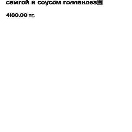
семгой и соусом голландез🆕
4180,00
тг.