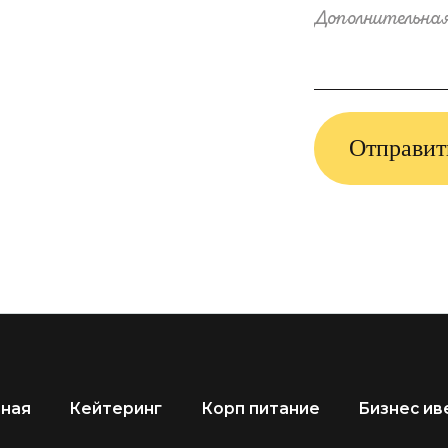
Кейтеринг
Корп питание
Бизнес ивенты
© Все права защищены
anna.kim@presso.kz
+7 (701) 539-78-58
Быстр