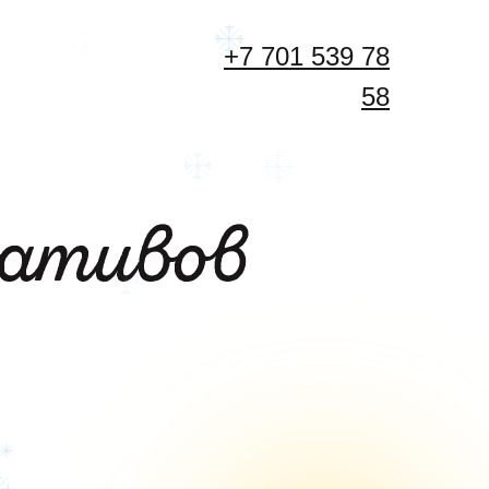
+7 701 539 78
Главна
58
Кейтер
Ивент
Корпор
ративов
питан
Контак