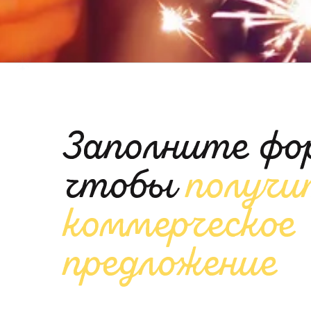
Заполните форм
чтобы
получит
коммерческое
предложение
Будем рады B2B-сотрудничеству с вами
Организуем всё под вас — в короткие ср
высшем уровне, с адаптацией под ваш
потребности!