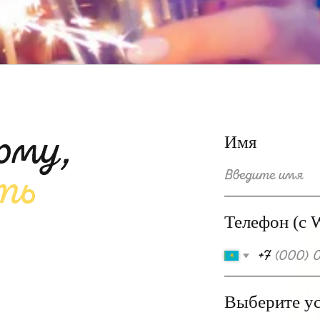
у,
Имя
ь
Телефон (с WhatsApp 
+7
Выберите услугу
!
оки, на
Дата
и