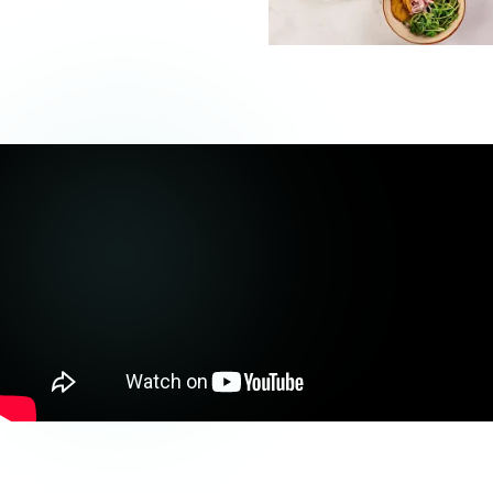
БАЗОВЫЙ
выбор из 3-х видов завтраков
кофе + вода от заведения
5 000 ₸/person