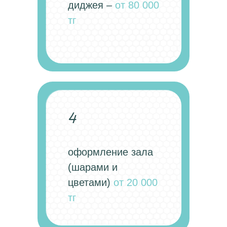
диджея –
от 80 000
тг
Главная
Кейтеринг
Корп питание
Бизнес ивенты
4
© Все права защищены
anna.kim@presso.kz
оформление зала
+7 (701) 539-78-58
(шарами и
цветами)
от 20 000
тг
Свяжитесь с нами
Быстрая связь WhatsApp