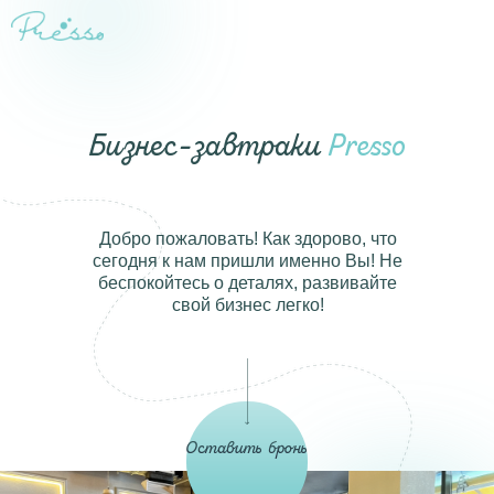
Главная
Кейтер
Бизнес-завтраки
Presso
Ивенты
Корпор
питани
Добро пожаловать! Как здорово, что
сегодня к нам пришли именно Вы! Не
Контак
беспокойтесь о деталях, развивайте
свой бизнес легко!
Оставить бронь